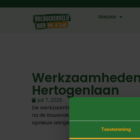
Nieuws
Werkzaamheden D
Hertogenlaan
juli 7, 2025
De werkzaamheden aan de Dir. Van der Mühl
na de bouwvak van 2025. Dit komt door ver
opnieuw aangelegd.
Toestemming