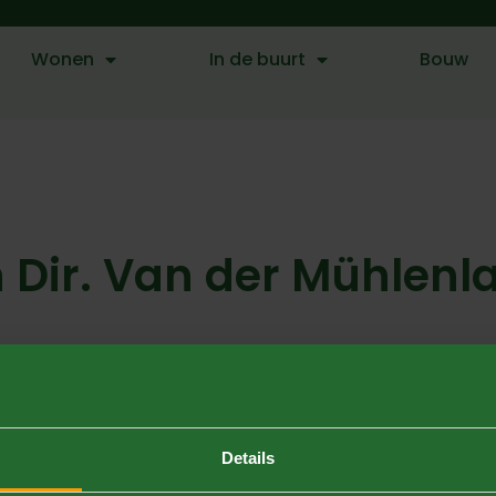
Wonen
In de buurt
Bouw
ir. Van der Mühlenl
enlaan gaan goed en lopen volgens planning. Het woonr
traging bij de bouw. Ook wordt in de zomervakantie van 
Details