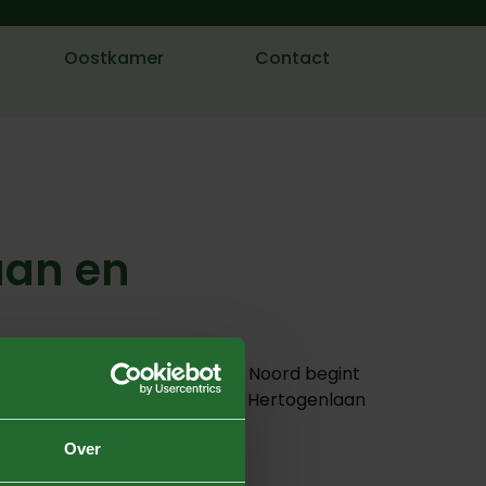
Oostkamer
Contact
aan en
ijp maken van Rolduckerveld Noord begint
2025 de parkeerplaats aan de Hertogenlaan
Over